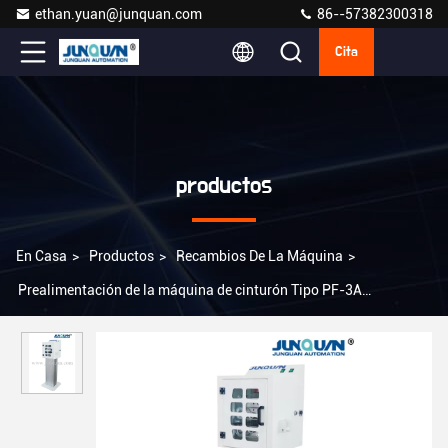
ethan.yuan@junquan.com
86--57382300318
Cita
productos
En Casa
>
Productos
>
Recambios De La Máquina
>
Prealimentación de la máquina de cinturón Tipo PF-3A
personalizable para el puerto aéreo / marítimo Shanghai o Ningbo