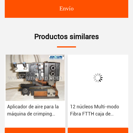
Envío
Productos similares
Aplicador de aire para la
12 núcleos Multi-modo
máquina de crimping
Fibra FTTH caja de
muere / molde 30 mm
terminación AS-ODF-
Exportador de puerto de
FDB-12 para la opción de