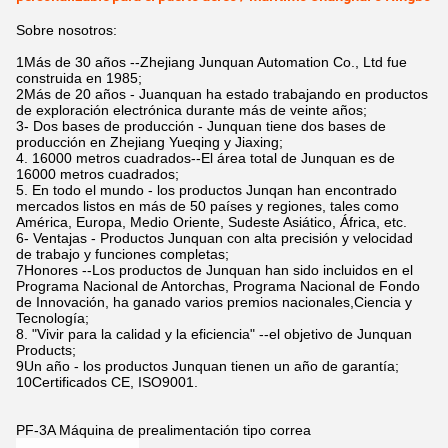
Sobre nosotros:
1Más de 30 años --Zhejiang Junquan Automation Co., Ltd fue
construida en 1985;
2Más de 20 años - Juanquan ha estado trabajando en productos
de exploración electrónica durante más de veinte años;
3- Dos bases de producción - Junquan tiene dos bases de
producción en Zhejiang Yueqing y Jiaxing;
4. 16000 metros cuadrados--El área total de Junquan es de
16000 metros cuadrados;
5. En todo el mundo - los productos Junqan han encontrado
mercados listos en más de 50 países y regiones, tales como
América, Europa, Medio Oriente, Sudeste Asiático, África, etc.
6- Ventajas - Productos Junquan con alta precisión y velocidad
de trabajo y funciones completas;
7Honores --Los productos de Junquan han sido incluidos en el
Programa Nacional de Antorchas, Programa Nacional de Fondo
de Innovación, ha ganado varios premios nacionales,Ciencia y
Tecnología;
8. "Vivir para la calidad y la eficiencia" --el objetivo de Junquan
Products;
9Un año - los productos Junquan tienen un año de garantía;
10Certificados CE, ISO9001.
PF-3A Máquina de prealimentación tipo correa