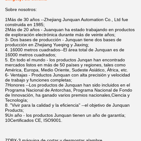
Sobre nosotros:
1Más de 30 años --Zhejiang Junquan Automation Co., Ltd fue
construida en 1985;
2Más de 20 años - Juanquan ha estado trabajando en productos
de exploración electrónica durante más de veinte años;
3- Dos bases de producción - Junquan tiene dos bases de
producción en Zhejiang Yueqing y Jiaxing;
4. 16000 metros cuadrados--El área total de Junquan es de
16000 metros cuadrados;
5. En todo el mundo - los productos Junqan han encontrado
mercados listos en más de 50 países y regiones, tales como
América, Europa, Medio Oriente, Sudeste Asiático, África, etc.
6- Ventajas - Productos Junquan con alta precisión y velocidad
de trabajo y funciones completas;
7Honores --Los productos de Junquan han sido incluidos en el
Programa Nacional de Antorchas, Programa Nacional de Fondo
de Innovación, ha ganado varios premios nacionales,Ciencia y
Tecnología;
8. "Vivir para la calidad y la eficiencia" --el objetivo de Junquan
Products;
9Un año - los productos Junquan tienen un año de garantía;
10Certificados CE, ISO9001.
ZDBX-3 máquina de cortar y desmontar alambre