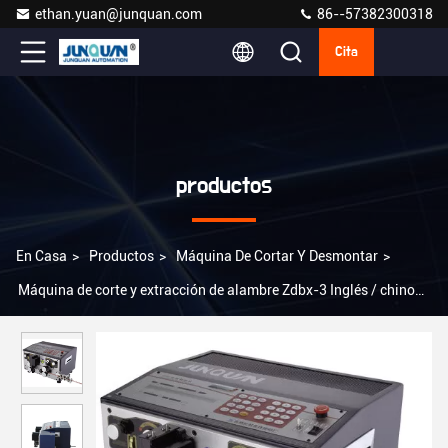
ethan.yuan@junquan.com
86--57382300318
Cita
productos
En Casa
>
Productos
>
Máquina De Cortar Y Desmontar
>
Máquina de corte y extracción de alambre Zdbx-3 Inglés / chino
Lenguaje del sistema